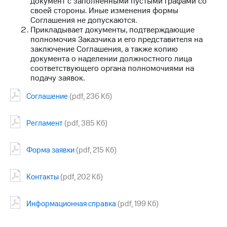
документ с заполненными пустыми графами со
Рынок
своей стороны. Иные изменения формы
облигаций
Соглашения не допускаются.
Прикладывает документы, подтверждающие
Описание
полномочия Заказчика и его представителя на
Еврооблигации-2023
заключение Соглашения, а также копию
Уведомление
документа о наделении должностного лица
о
соответствующего органа полномочиями на
погашении
подачу заявок.
именных
облигаций
Соглашение
(pdf, 236 Кб)
Другое
Регистратор
Регламент
(pdf, 385 Кб)
Реквизиты
Контакты
Форма заявки
(pdf, 215 Кб)
йчивое развитие
и деловая этика
На главную
Контакты
(pdf, 202 Кб)
Информационная справка
(pdf, 199 Кб)