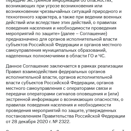
передаче экстренной информации об опасностях,
возникающих при угрозе возникновения или
Достижения
возникновении чрезвычайных ситуаций природного и
техногенного характера, а также при ведении военных
Интервью
действий или вследствие этих действий, о правилах
поведения населения и необходимости проведения
Финансовая
мероприятий по защите» (далее – Соглашение)
отчетность
предназначено для органов исполнительной власти
субъектов Российской Федерации и органов местного
Контакты
самоуправления муниципальных образований,
наделенных полномочиями в области ГО и ЧС.
Новости
в
Данное Соглашение заключается в рамках реализации
регионе
Правил взаимодействия федеральных органов
исполнительной власти, органов исполнительной
м и акционерам
власти субъектов Российской Федерации, органов
Корпоративное
местного самоуправления с операторами связи и
управление
передачи операторами сигналов оповещения и (или)
экстренной информации о возникающих опасностях, о
Корпоративный
правилах поведения населения и необходимости
секретарь
проведения мероприятий по защите, утвержденных
Раскрытие
постановлением Правительства Российской Федерации
информации
от 28 декабря 2020 г. № 2322.
Информация