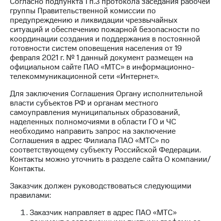
Согласно подпункта 1 п.3 протокола заседания рабочей
акционерам
группы Правительственной комиссии по
Документы
предупреждению и ликвидации чрезвычайных
ПАО
ситуаций и обеспечению пожарной безопасности по
"МТС"
координации создания и поддержания в постоянной
Собрания
готовности систем оповещения населения от 19
акционеров
февраля 2021 г. № 1 данный документ размещен на
Личный
официальном сайте ПАО «МТС» в информационно-
кабинет
телекоммуникационной сети «Интернет».
акционера
Акционерный
Для заключения Соглашения Органу исполнительной
капитал
власти субъектов РФ и органам местного
Контроль
самоуправления муниципальных образований,
и
наделенных полномочиями в области ГО и ЧС
аудит
необходимо направить запрос на заключение
Рынок
Соглашения в адрес Филиала ПАО «МТС» по
акций
соответствующему субъекту Российской Федерации.
Контакты можно уточнить в разделе сайта О компании/
Описание
Контакты.
Программа
приобретения
Заказчик должен руководствоваться следующими
Порядок
правилами:
выкупа
акций
Заказчик направляет в адрес ПАО «МТС»
Дивиденды