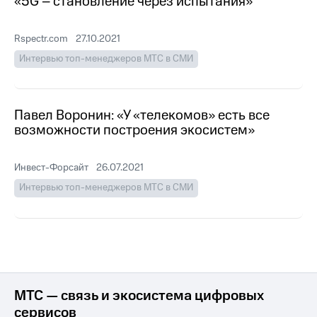
«5G – становление через испытания»
акционерам
Документы
ПАО
Rspectr.com
27.10.2021
"МТС"
Собрания
Интервью топ-менеджеров МТС в СМИ
акционеров
Личный
кабинет
акционера
Павел Воронин: «У «телекомов» есть все
Акционерный
возможности построения экосистем»
капитал
Контроль
и
Инвест-Форсайт
26.07.2021
аудит
Интервью топ-менеджеров МТС в СМИ
Рынок
акций
Описание
Программа
приобретения
Порядок
выкупа
МТС — связь и экосистема цифровых
акций
сервисов
Дивиденды