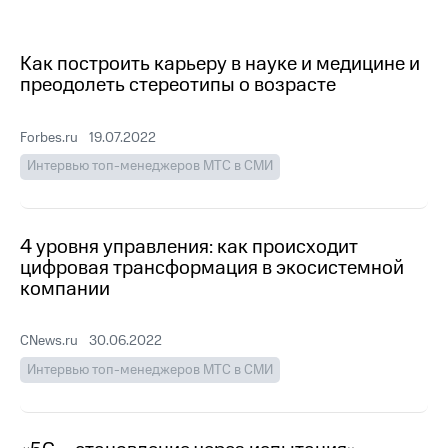
Достижения
Как построить карьеру в науке и медицине и
Интервью
преодолеть стереотипы о возрасте
Финансовая
отчетность
Forbes.ru
19.07.2022
Контакты
Интервью топ-менеджеров МТС в СМИ
Новости
в
регионе
4 уровня управления: как происходит
цифровая трансформация в экосистемной
м и акционерам
компании
Корпоративное
управление
CNews.ru
30.06.2022
Корпоративный
Интервью топ-менеджеров МТС в СМИ
секретарь
Раскрытие
информации
Информация