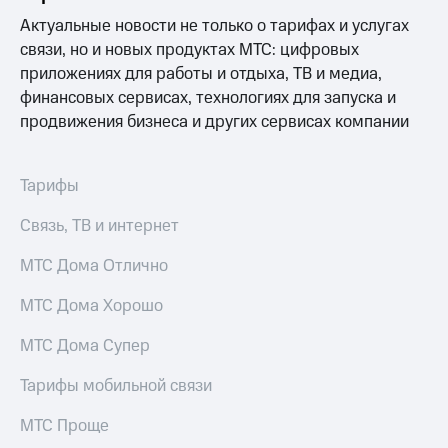
Рынок
Актуальные новости не только о тарифах и услугах
облигаций
связи, но и новых продуктах МТС: цифровых
Описание
приложениях для работы и отдыха, ТВ и медиа,
Еврооблигации-2023
финансовых сервисах, технологиях для запуска и
Уведомление
продвижения бизнеса и других сервисах компании
о
погашении
именных
облигаций
Тарифы
Другое
Связь, ТВ и интернет
Регистратор
Реквизиты
МТС Дома Отлично
Контакты
йчивое развитие
МТС Дома Хорошо
и деловая этика
На главную
МТС Дома Супер
Тарифы мобильной связи
МТС Проще