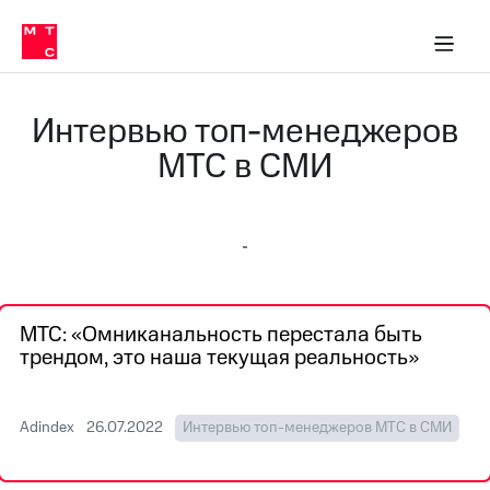
О
сторам и акционерам
Комплаенс и деловая этика
Устойчивое развитие
Медиа-центр
О МТС
О МТС
На главную
компании
О
компании
Стратегия
Стратегия
Интервью топ-менеджеров
Карьера
в МТС
Карьера
МТС в СМИ
в МТС
Пресс-
релизы
История
компании
МТС
о технологиях
Правовая
информация
МТС: «Омниканальность перестала быть
Контакты
трендом, это наша текущая реальность»
Медиа-центр
Пресс-
релизы
Adindex
26.07.2022
Интервью топ-менеджеров МТС в СМИ
МТС
о технологиях