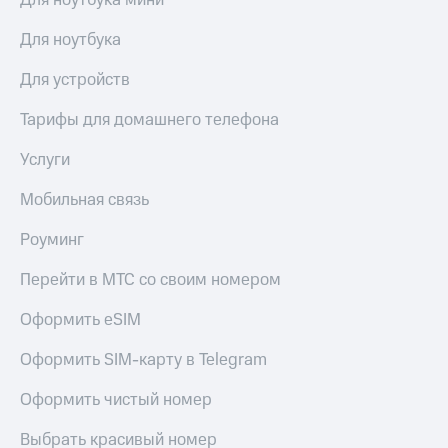
Для ноутбука мини
Пополнить
номер
Для ноутбука
другого
оператора
Для устройств
Оплата
Тарифы для домашнего телефона
интернета
и
Услуги
ТВ
Мобильная связь
Переводы
с
Роуминг
телефона
на карту
Перейти в МТС со своим номером
МТС Pay
Оформить eSIM
Оплата
Оформить SIM-карту в Telegram
по QR-
коду
за границей
Оформить чистый номер
тернет-магазин
Выбрать красивый номер