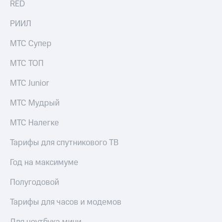
RED
Скидка 30%
с карты
на связь
МТС Деньги
РИИЛ
С картой
Обзоры
МТС
товаров
МТС Супер
Деньги
МТС
Скидки
МТС ТОП
Накопления
до 40%
на смартфоны
МТС Junior
Откладывайте
деньги
при
МТС Мудрый
и получайте
покупке
доход 15%
со связью
МТС Налегке
Платежи
МТС
и
Тарифы для спутникового ТВ
переводы
Год на максимуме
Пополнить
номер
Полугодовой
МТС
Тарифы для часов и модемов
Настройки
автоплатежа