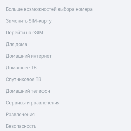
Смартфоны
Больше возможностей выбора номера
Наушники
и
Заменить SIM-карту
колонки
Перейти на eSIM
Умные
часы
Для дома
и
трекеры
Домашний интернет
Умный
Домашнее ТВ
дом
Спутниковое ТВ
Планшеты
Домашний телефон
Акции
и
скидки
Сервисы и развлечения
Все
Развлечения
товары
Безопасность