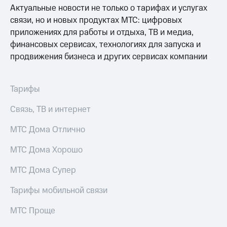
МТС
Актуальные новости не только о тарифах и услугах
КИОН
Деньги
Строки
связи, но и новых продуктах МТС: цифровых
МТС
приложениях для работы и отдыха, ТВ и медиа,
Накопления
Live
финансовых сервисах, технологиях для запуска и
Откладывайте
продвижения бизнеса и других сервисах компании
Гудок
деньги
и получайте
Мой
доход 15%
МТС
Тарифы
Акции
Условия
Все
Связь, ТВ и интернет
пополнения
приложения
Финансы
МТС Дома Отлично
Скидка
Инвестиции
30%
МТС Дома Хорошо
на связь
Получайте
доход
МТС Дома Супер
онлайн
Тарифы
Страхование
RED,
Тарифы мобильной связи
РИИЛ
Покупка
и МТС Супер
МТС Проще
полисов
дешевле
онлайн
при оплате