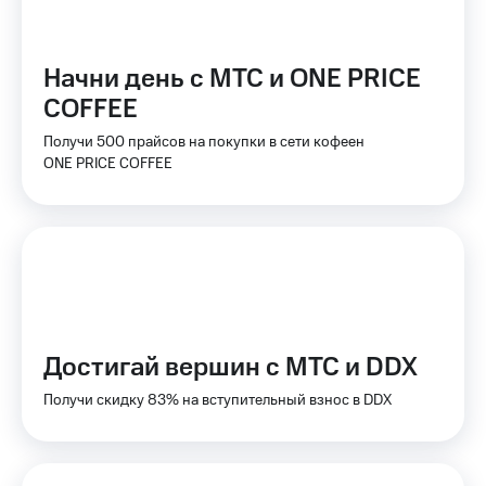
КИОН
Кино,
Строки
музыка,
книги
Начни день с МТС и ONE PRICE
Live
и не
только
COFFEE
Гудок
Получи 500 прайсов на покупки в сети кофеен
Безопасность
Мой
ONE PRICE COFFEE
МТС
Финансы
Все
Детям
приложения
и родителям
Инвестиции
Здоровье
и фитнес
Получайте
доход
Приложения
Достигай вершин с МТС и DDX
онлайн
от МТС
Получи скидку 83% на вступительный взнос в DDX
Страхование
Акции
Покупка
Приложения
полисов
КИОН
онлайн