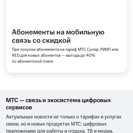
КИОН
Скидка 30%
Музыка
на связь
КИОН
С картой
Абонементы на мобильную
Строки
МТС
Деньги
связь со скидкой
Live
МТС
При покупке абонемента на тариф МТС Супер, РИИЛ или
Гудок
Накопления
RED для новых абонентов — выгода до 40%
по абонентской плате
Мой
Откладывайте
МТС
деньги
и получайте
Все
доход 15%
приложения
Акции
Финансы
Инвестиции
Условия
МТС — связь и экосистема цифровых
пополнения
сервисов
Получайте
доход
Скидка
Актуальные новости не только о тарифах и услугах
онлайн
30%
связи, но и новых продуктах МТС: цифровых
на связь
приложениях для работы и отдыха, ТВ и медиа,
Страхование