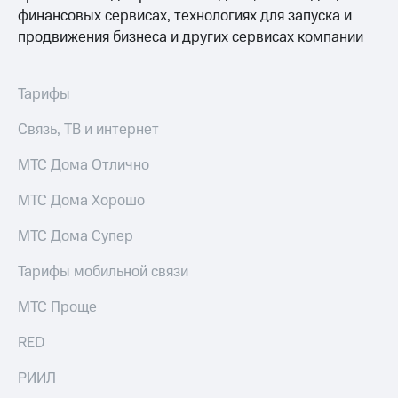
финансовых сервисах, технологиях для запуска и
Тарифы
Покупка
продвижения бизнеса и других сервисах компании
RED,
полисов
РИИЛ
онлайн
и МТС Супер
дешевле
Тарифы
Скидка 30%
при оплате
на связь
с карты
Связь, ТВ и интернет
МТС Деньги
С картой
МТС
МТС Дома Отлично
Обзоры
Деньги
товаров
МТС Дома Хорошо
МТС
Скидки
Накопления
МТС Дома Супер
до 40%
Откладывайте
на смартфоны
Тарифы мобильной связи
деньги
и получайте
при
МТС Проще
доход 15%
покупке
со связью
Платежи
RED
МТС
и
переводы
РИИЛ