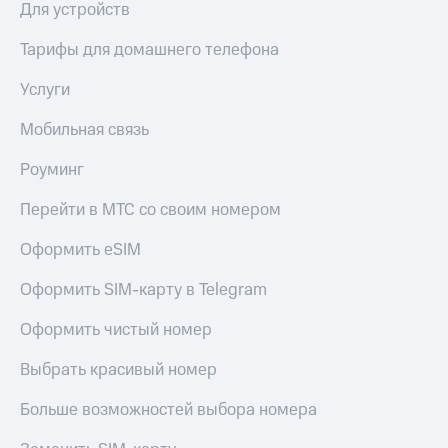
Для устройств
Оплата
по QR-
Тарифы для домашнего телефона
коду
за границей
Услуги
тернет-магазин
Мобильная связь
Смартфоны
Роуминг
Наушники
и
Перейти в МТС со своим номером
колонки
Оформить eSIM
Умные
часы
и
Оформить SIM-карту в Telegram
трекеры
Оформить чистый номер
Умный
дом
Выбрать красивый номер
Планшеты
Больше возможностей выбора номера
Акции