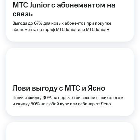
МТС Junior с абонементом на
доступ
висы и подписки
к геолокации
связь
МТС
Сертификаты
Premium
Выгода до 67% для новых абонентов при покупке
безопасности
абонемента на тариф МТС Junior или МТС Junior+
Подписка
Всё
на гигабайты
интернета,
под
фильмы,
рукой
музыка
в Мой МТС
и многое
другое
Посмотрите,
что
Семейная
полезного
Лови выгоду с МТС и Ясно
группа
есть
в нашем
Получи скидку 30% на первые три сессии с психологом
Скидка
приложении
и скидку 50% на любой курс или вебинар от Ясно
на тарифы,
общие
КИОН
подписки
и услуги,
КИОН
доступ
Музыка
к геолокации