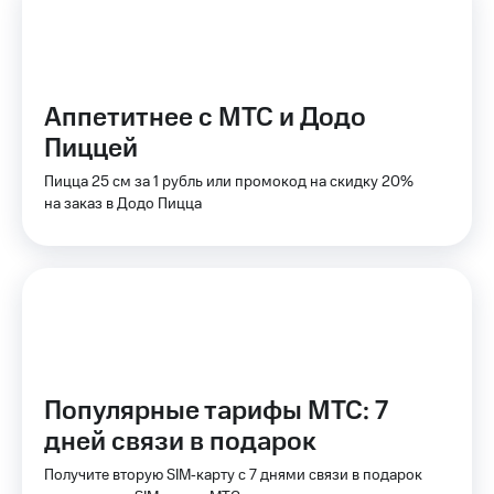
на связь
Роуминг
Тарифы
RED,
Семейная
РИИЛ
Аппетитнее с МТС и Додо
группа
и МТС
Пиццей
Супер
Заказать
дешевле
Пицца 25 см за 1 рубль или промокод на скидку 20%
SIM-
при
на заказ в Додо Пицца
карту
оплате
с карты
Оформить
МТС
eSIM
Деньги
SIM-
Выберите
карта
и подключите
для
ТВ
иностранцев
с выгодным
тарифом
Популярные тарифы МТС: 7
Оформить
дней связи в подарок
чистый
Тарифы
номер
Получите вторую SIM‑карту с 7 днями связи в подарок