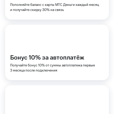
для дома
Пополняйте баланс с карты МТС Деньги каждый месяц
и получайте скидку 30% на связь
Услуги
149 ₽/
мес
Акции
МТС
Домашний
Premium
интернет
Подписка
Домашнее
на гигабайты
ТВ
интернета,
Бонус 10% за автоплатёж
фильмы,
Спутниковое
музыка
ТВ
Получайте бонус 10% от суммы автоплатежа первые
и многое
3 месяца после подключения
другое
Домашний
телефон
Семейная
группа
Перейти
в МТС
Скидка
со своим
на тарифы,
номером
общие
подписки
Поддержка
и услуги,