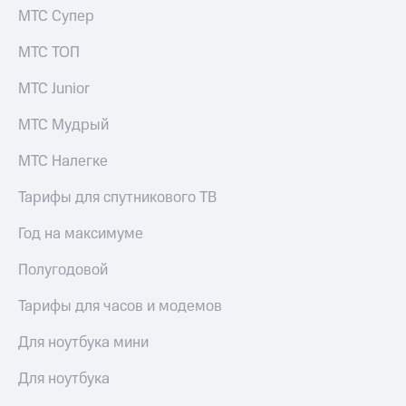
Пополнить
МТС Супер
номер
МТС
МТС ТОП
Настройки
МТС Junior
автоплатежа
МТС Мудрый
Пополнить
номер
МТС Налегке
другого
оператора
Тарифы для спутникового ТВ
Оплата
Год на максимуме
интернета
и
Полугодовой
ТВ
Переводы
Тарифы для часов и модемов
с
телефона
Для ноутбука мини
на карту
Для ноутбука
МТС Pay