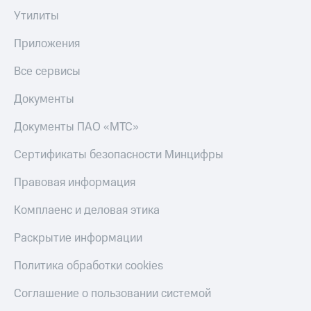
Скидка 30%
с карты
Утилиты
на связь
МТС Деньги
Приложения
С картой
Обзоры
МТС
товаров
Все сервисы
Деньги
МТС
Скидки
Документы
Накопления
до 40%
на смартфоны
Откладывайте
Документы ПАО «МТС»
деньги
при
и получайте
Сертификаты безопасности Минцифры
покупке
доход 15%
со связью
Платежи
Правовая информация
МТС
и
переводы
Комплаенс и деловая этика
Пополнить
Раскрытие информации
номер
МТС
Политика обработки cookies
Настройки
Соглашение о пользовании системой
автоплатежа