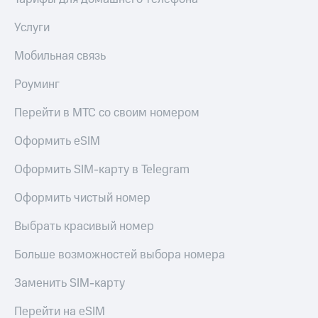
Live
и не
только
Услуги
Гудок
Безопасность
Мобильная связь
Мой
МТС
Финансы
Роуминг
Все
Детям
приложения
Перейти в МТС со своим номером
и родителям
Инвестиции
Оформить eSIM
Здоровье
и фитнес
Получайте
Оформить SIM-карту в Telegram
доход
Приложения
онлайн
от МТС
Оформить чистый номер
Страхование
Акции
Выбрать красивый номер
Покупка
полисов
Приложения
Больше возможностей выбора номера
онлайн
КИОН
Скидка 30%
Заменить SIM-карту
на связь
КИОН
Музыка
Перейти на eSIM
С картой