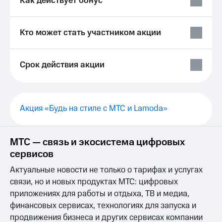
Как действует бонус
Выбрать
ТВ и телефон
красивый
для дома
номер
Услуги
Кто может стать участником акции
Заменить
SIM-
Личный
карту
кабинет
Срок действия акции
интернета
Перейти
и
на
ТВ
eSIM
Личный
кабинет
Акция «Будь на стиле с МТС и Lamoda»
Для дома
спутникового
Выберите
ТВ
и подключите
Скачать
МТС — связь и экосистема цифровых
ТВ
приложение
сервисов
с выгодным
Мой
тарифом
МТС
Актуальные новости не только о тарифах и услугах
Акции
Тарифы
связи, но и новых продуктах МТС: цифровых
Интернет,
приложениях для работы и отдыха, ТВ и медиа,
ТВ и телефон
Видеонаблюдение
финансовых сервисах, технологиях для запуска и
для дома
для дома
продвижения бизнеса и других сервисах компании