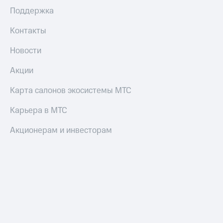
Смартфоны
Поддержка
Наушники
Контакты
и
колонки
Новости
Умные
Акции
часы
и
трекеры
Карта салонов экосистемы МТС
Умный
Карьера в МТС
дом
Акционерам и инвесторам
Планшеты
Акции
и
скидки
Все
товары