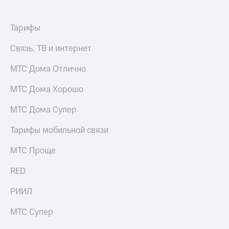
Услуги
149 ₽/
мес
Акции
Тарифы
МТС
Домашний
Связь, ТВ и интернет
Premium
интернет
Подписка
МТС Дома Отлично
Домашнее
на гигабайты
ТВ
интернета,
МТС Дома Хорошо
фильмы,
Спутниковое
музыка
МТС Дома Супер
ТВ
и многое
другое
Тарифы мобильной связи
Домашний
Семейная
телефон
группа
МТС Проще
Перейти
Скидка
RED
в МТС
на тарифы,
со своим
общие
номером
РИИЛ
подписки
и услуги,
Поддержка
МТС Супер
доступ
к геолокации