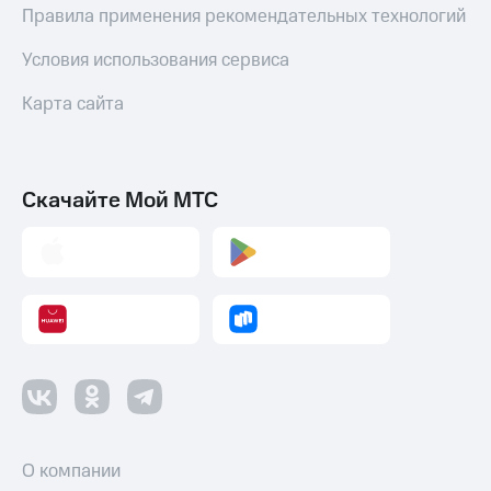
Правила применения рекомендательных технологий
Пополнить
номер
Условия использования сервиса
другого
оператора
Карта сайта
Оплата
интернета
и
ТВ
Скачайте Мой МТС
Переводы
с
телефона
на карту
МТС Pay
Оплата
по QR-
коду
за границей
О компании
тернет-магазин