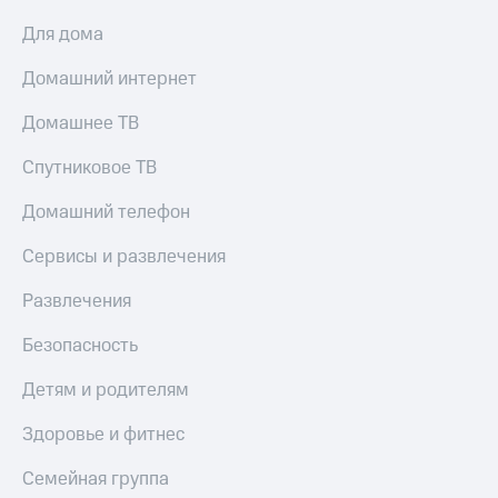
МТС
КИОН
Для дома
Деньги
Строки
МТС
Домашний интернет
Накопления
Live
Откладывайте
Домашнее ТВ
Гудок
деньги
и получайте
Спутниковое ТВ
Мой
доход 15%
МТС
Акции
Домашний телефон
Условия
Все
пополнения
приложения
Сервисы и развлечения
Финансы
Скидка
Инвестиции
Развлечения
30%
на связь
Получайте
Безопасность
доход
онлайн
Тарифы
Детям и родителям
Страхование
RED,
РИИЛ
Здоровье и фитнес
Покупка
и МТС Супер
полисов
дешевле
Семейная группа
онлайн
при оплате