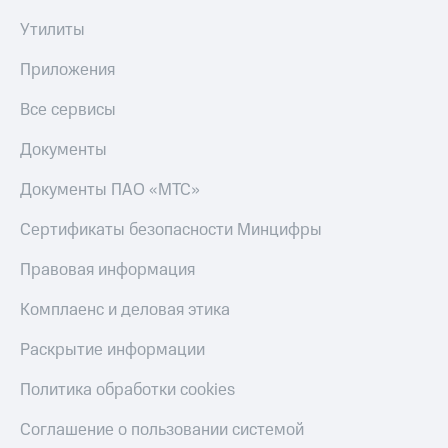
Тарифы
Утилиты
Покупка
RED,
полисов
РИИЛ
Приложения
онлайн
и МТС Супер
дешевле
Скидка 30%
Все сервисы
при оплате
на связь
с карты
Документы
МТС Деньги
С картой
МТС
Документы ПАО «МТС»
Обзоры
Деньги
товаров
Сертификаты безопасности Минцифры
МТС
Скидки
Накопления
Правовая информация
до 40%
Откладывайте
на смартфоны
Комплаенс и деловая этика
деньги
и получайте
при
Раскрытие информации
доход 15%
покупке
со связью
Платежи
Политика обработки cookies
МТС
и
переводы
Соглашение о пользовании системой