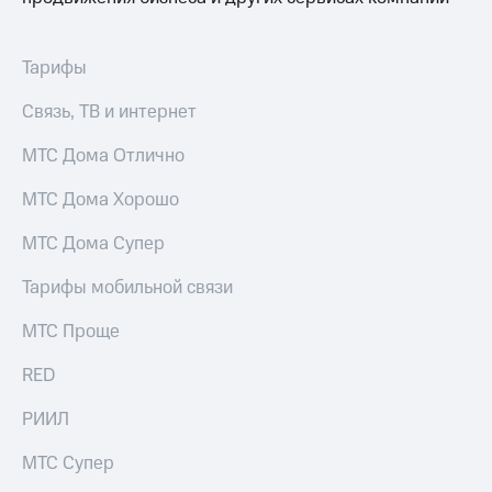
для дома
Услуги
149 ₽/
Тарифы
мес
Акции
Связь, ТВ и интернет
МТС
Домашний
Premium
интернет
МТС Дома Отлично
Подписка
Домашнее
МТС Дома Хорошо
на гигабайты
ТВ
интернета,
МТС Дома Супер
фильмы,
Спутниковое
музыка
ТВ
и многое
Тарифы мобильной связи
другое
Домашний
МТС Проще
телефон
Семейная
группа
RED
Перейти
в МТС
Скидка
РИИЛ
со своим
на тарифы,
номером
общие
МТС Супер
подписки
Поддержка
и услуги,