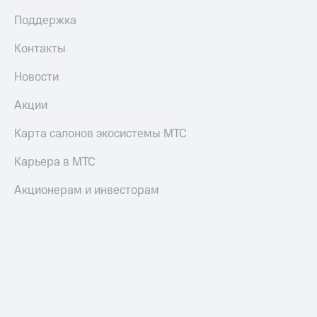
Оплата
Поддержка
по QR-
коду
Контакты
за границей
Новости
тернет-магазин
Смартфоны
Акции
Наушники
Карта салонов экосистемы МТС
и
колонки
Карьера в МТС
Умные
Акционерам и инвесторам
часы
и
трекеры
Умный
дом
Планшеты
Акции