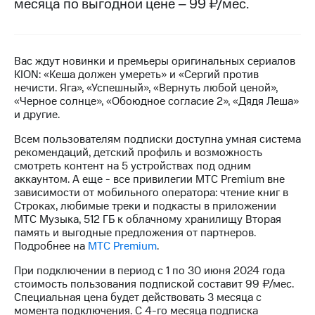
месяца по выгодной цене – 99 ₽/мес.
на связь
Роуминг
Тарифы
RED,
Вас ждут новинки и премьеры оригинальных сериалов
Семейная
РИИЛ
KION: «Кеша должен умереть» и «Сергий против
группа
и МТС
нечисти. Яга», «Успешный», «Вернуть любой ценой»,
Супер
«Черное солнце», «Обоюдное согласие 2», «Дядя Леша»
Заказать
дешевле
и другие.
SIM-
при
карту
оплате
Всем пользователям подписки доступна умная система
с карты
рекомендаций, детский профиль и возможность
Оформить
МТС
смотреть контент на 5 устройствах под одним
eSIM
Деньги
аккаунтом. А еще - все привилегии МТС Premium вне
зависимости от мобильного оператора: чтение книг в
SIM-
Выберите
Строках, любимые треки и подкасты в приложении
карта
и подключите
МТС Музыка, 512 ГБ к облачному хранилищу Вторая
для
ТВ
память и выгодные предложения от партнеров.
иностранцев
с выгодным
Подробнее на
МТС Premium
.
тарифом
Оформить
При подключении в период с 1 по 30 июня 2024 года
чистый
стоимость пользования подпиской составит 99 ₽/мес.
Тарифы
номер
Специальная цена будет действовать 3 месяца с
момента подключения. С 4-го месяца подписка