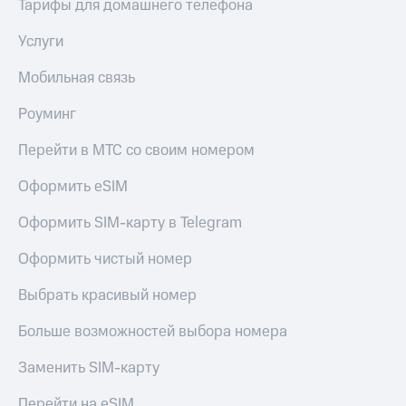
Тарифы для домашнего телефона
КИОН
Кино,
Строки
музыка,
Услуги
книги
Live
и не
Мобильная связь
только
Гудок
Роуминг
Безопасность
Мой
МТС
Перейти в МТС со своим номером
Финансы
Все
Оформить eSIM
Детям
приложения
и родителям
Оформить SIM-карту в Telegram
Инвестиции
Здоровье
и фитнес
Оформить чистый номер
Получайте
доход
Приложения
Выбрать красивый номер
онлайн
от МТС
Больше возможностей выбора номера
Страхование
Акции
Заменить SIM-карту
Покупка
Приложения
полисов
КИОН
Перейти на eSIM
онлайн