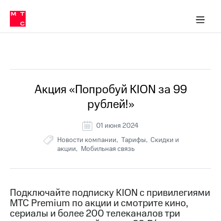
Перенести
ка 30% на связь
обильная связь
Сервисы и подписки
Интернет-магазин
Для дома
Скидка 30% на связь
Личные кабинеты
Финансы
Приложения
номер
ичные кабинеты
в МТС
Мобильная
связь
Все Новости
Тарифы
Интернет
и
ТВ
Услуги
Акция «Попробуй KION за 99
Спутниковое
рублей!»
ТВ
Роуминг
МТС
01 июня 2024
Деньги
Новости компании
Тарифы
Скидки и
Личный
акции
Мобильная связь
кабинет
Мобильная связь
Скачать
Перенести
приложение
номер
Мой
в МТС
МТС
Подключайте подписку KION с привилегиями
Акции
Тарифы
МТС Premium по акции и смотрите кино,
сериалы и более 200 телеканалов три
Скидка 30%
Услуги