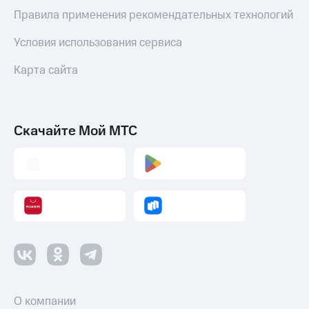
Пополнить
Правила применения рекомендательных технологий
номер
МТС
Условия использования сервиса
Настройки
Карта сайта
автоплатежа
Пополнить
номер
другого
Скачайте Мой МТС
оператора
Оплата
интернета
и
ТВ
Переводы
с
телефона
на карту
МТС Pay
О компании