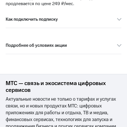
Интернет,
Выбрать
продлевается по цене 249 ₽/мес.
ТВ и телефон
красивый
для дома
номер
Как подключить подписку
Заменить
Услуги
SIM-
карту
Личный
кабинет
Перейти
Подробнее об условиях акции
интернета
на
и
eSIM
ТВ
Личный
Для дома
кабинет
Выберите
спутникового
и подключите
ТВ
ТВ
МТС — связь и экосистема цифровых
Скачать
с выгодным
сервисов
приложение
тарифом
Мой
Актуальные новости не только о тарифах и услугах
МТС
связи, но и новых продуктах МТС: цифровых
Акции
Тарифы
приложениях для работы и отдыха, ТВ и медиа,
Интернет,
ТВ и телефон
финансовых сервисах, технологиях для запуска и
Видеонаблюдение
для дома
продвижения бизнеса и других сервисах компании