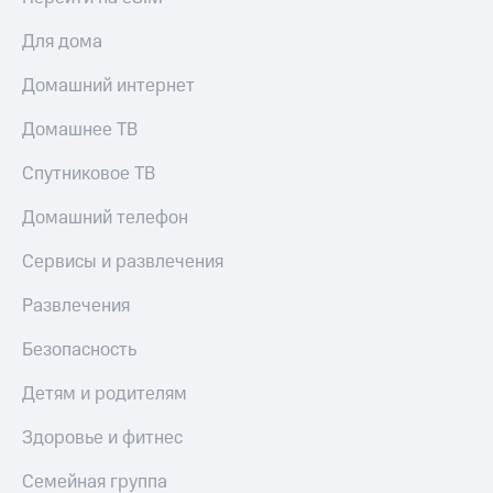
КИОН
Скидка 30%
Для дома
Музыка
на связь
Домашний интернет
КИОН
С картой
Строки
МТС
Домашнее ТВ
Деньги
Live
Спутниковое ТВ
МТС
Гудок
Накопления
Домашний телефон
Мой
Откладывайте
МТС
Сервисы и развлечения
деньги
и получайте
Все
Развлечения
доход 15%
приложения
Акции
Финансы
Безопасность
Инвестиции
Условия
пополнения
Детям и родителям
Получайте
доход
Скидка
Здоровье и фитнес
онлайн
30%
на связь
Семейная группа
Страхование