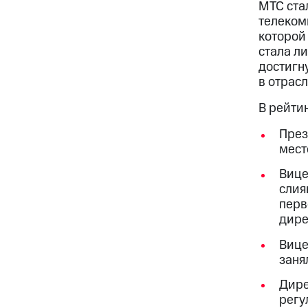
МТС ста
телеком
которой 
стала л
достигн
в отрас
В рейти
През
мест
Вице
слия
перв
дире
Вице
заня
Дире
регу