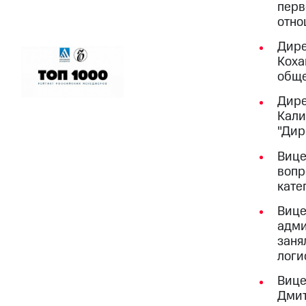
перв
отно
Дире
Коха
обще
Дире
Кали
"Дир
Вице
вопр
кате
Вице
адми
заня
логи
Вице
Дмит