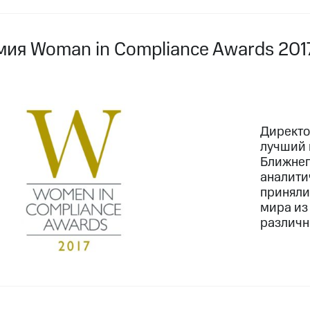
мия Woman in Compliance Awards 201
Директо
лучший 
Ближнег
аналити
приняли
мира из
различн