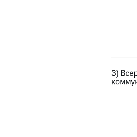
3) Все
комму