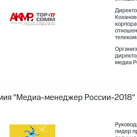
Директо
Кохановс
корпора
отношен
телеком
Организ
директо
медиа Р
мия "Медиа-менеджер России-2018"
Руковод
лидер п