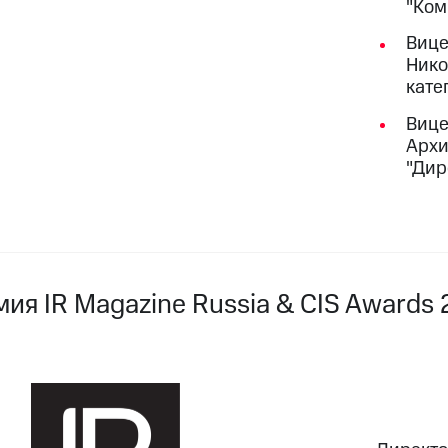
"Ком
Вице
Нико
кате
Вице
Архи
"Дир
мия IR Magazine Russia & CIS Awards 