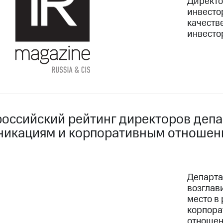
Директо
инвесто
качеств
инвесто
российский рейтинг директоров деп
никациям и корпоративным отноше
Департа
возглав
место в
корпора
отношен