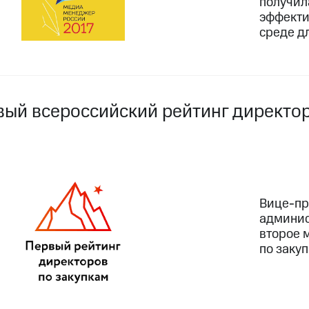
получил
эффекти
среде д
вый всероссийский рейтинг директо
Вице-пр
админис
второе 
по заку