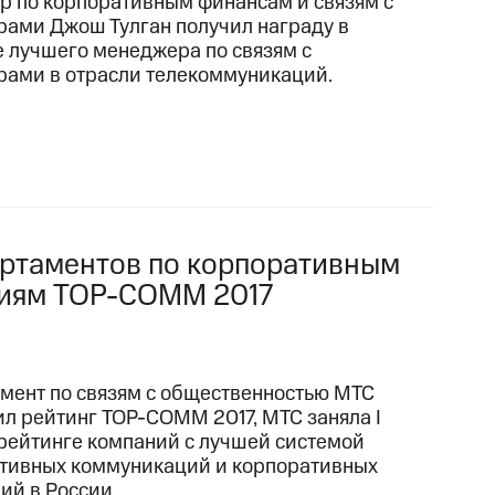
р по корпоративным финансам и связям с
рами Джош Тулган получил награду в
е лучшего менеджера по связям с
рами в отрасли телекоммуникаций.
артаментов по корпоративным
ниям TOP-COMM 2017
мент по связям с общественностью МТС
ил рейтинг TOP-COMM 2017, МТС заняла I
 рейтинге компаний с лучшей системой
тивных коммуникаций и корпоративных
ий в России.