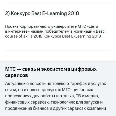
Достижения
2) Конкурс Best
E-Learning
2018
Интервью
Проект Корпоратинвого университете МТС «Дети
Финансовая
в интернете» назван победителем в номинации Best
отчетность
course of skills 2018 Конкурса Best
E-Learning
2018
Контакты
Новости
в
регионе
МТС — связь и экосистема цифровых
м и акционерам
сервисов
Корпоративное
управление
Актуальные новости не только о тарифах и услугах
связи, но и новых продуктах МТС: цифровых
Корпоративный
приложениях для работы и отдыха, ТВ и медиа,
секретарь
финансовых сервисах, технологиях для запуска и
Раскрытие
информации
продвижения бизнеса и других сервисах компании
Информация