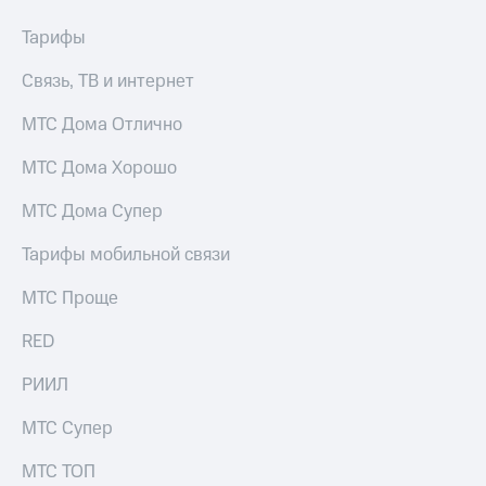
акционерам
Документы
Тарифы
ПАО
"МТС"
Связь, ТВ и интернет
Собрания
акционеров
МТС Дома Отлично
Личный
кабинет
МТС Дома Хорошо
акционера
Акционерный
капитал
МТС Дома Супер
Контроль
и
Тарифы мобильной связи
аудит
Рынок
МТС Проще
акций
RED
Описание
Программа
РИИЛ
приобретения
Порядок
МТС Супер
выкупа
акций
МТС ТОП
Дивиденды