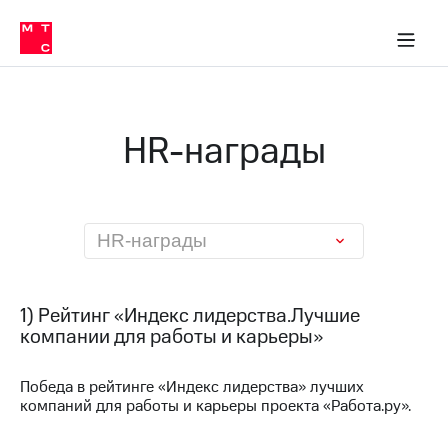
О
сторам и акционерам
Комплаенс и деловая этика
Устойчивое развитие
Медиа-центр
О МТС
О МТС
На главную
компании
О
компании
Стратегия
Стратегия
Карьера
HR-награды
в МТС
Карьера
в МТС
Пресс-
релизы
История
компании
МТС
HR-награды
о технологиях
Правовая
информация
Контакты
1) Рейтинг «Индекс лидерства.Лучшие
компании для работы и карьеры»
Медиа-центр
Пресс-
релизы
Победа в рейтинге «Индекс лидерства» лучших
компаний для работы и карьеры проекта «Работа.ру».
МТС
о технологиях