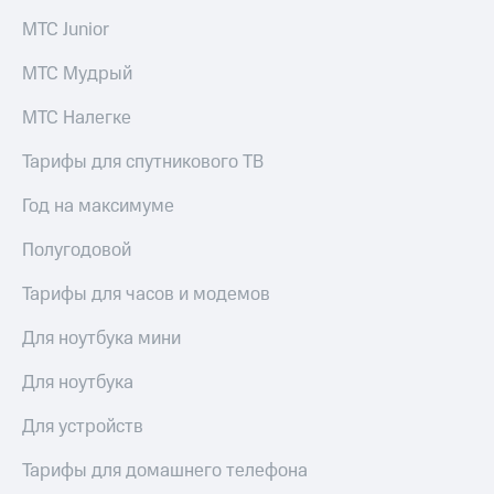
Рынок
МТС Junior
облигаций
МТС Мудрый
Описание
Еврооблигации-2023
МТС Налегке
Уведомление
о
погашении
Тарифы для спутникового ТВ
именных
облигаций
Год на максимуме
Другое
Полугодовой
Регистратор
Реквизиты
Тарифы для часов и модемов
Контакты
йчивое развитие
Для ноутбука мини
и деловая этика
На главную
Для ноутбука
Для устройств
Тарифы для домашнего телефона