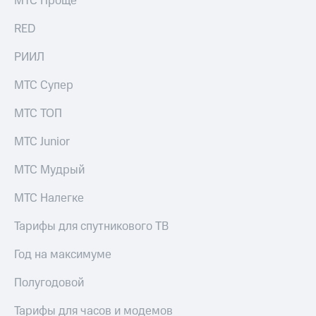
МТС Проще
Рынок
облигаций
RED
Описание
РИИЛ
Еврооблигации-2023
Уведомление
МТС Супер
о
погашении
МТС ТОП
именных
облигаций
МТС Junior
Другое
МТС Мудрый
Регистратор
Реквизиты
Контакты
МТС Налегке
йчивое развитие
и деловая этика
Тарифы для спутникового ТВ
На главную
Год на максимуме
Полугодовой
Тарифы для часов и модемов