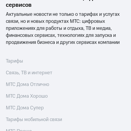
акционерам
сервисов
Документы
ПАО
Актуальные новости не только о тарифах и услугах
"МТС"
связи, но и новых продуктах МТС: цифровых
Собрания
приложениях для работы и отдыха, ТВ и медиа,
акционеров
Личный
финансовых сервисах, технологиях для запуска и
кабинет
продвижения бизнеса и других сервисах компании
акционера
Акционерный
капитал
Тарифы
Контроль
и
Связь, ТВ и интернет
аудит
Рынок
МТС Дома Отлично
акций
Описание
МТС Дома Хорошо
Программа
приобретения
МТС Дома Супер
Порядок
выкупа
Тарифы мобильной связи
акций
Дивиденды