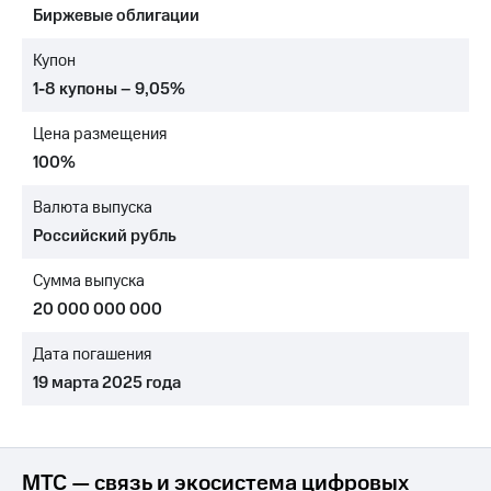
Биржевые облигации
Достижения
Купон
Интервью
1-8 купоны – 9,05%
Финансовая
Цена размещения
отчетность
100%
Контакты
Валюта выпуска
Новости
Российский рубль
в
регионе
Сумма выпуска
м и акционерам
20 000 000 000
Корпоративное
управление
Дата погашения
19 марта 2025 года
Корпоративный
секретарь
Раскрытие
информации
Информация
МТС — связь и экосистема цифровых