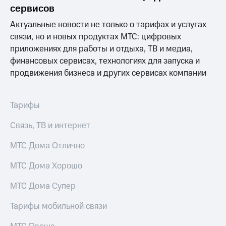
акционерам
сервисов
Документы
ПАО
Актуальные новости не только о тарифах и услугах
"МТС"
связи, но и новых продуктах МТС: цифровых
Собрания
приложениях для работы и отдыха, ТВ и медиа,
акционеров
Личный
финансовых сервисах, технологиях для запуска и
кабинет
продвижения бизнеса и других сервисах компании
акционера
Акционерный
капитал
Тарифы
Контроль
и
Связь, ТВ и интернет
аудит
Рынок
МТС Дома Отлично
акций
Описание
МТС Дома Хорошо
Программа
приобретения
МТС Дома Супер
Порядок
выкупа
Тарифы мобильной связи
акций
Дивиденды