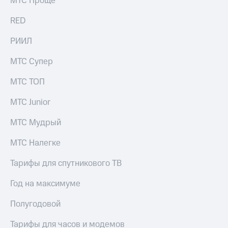
МТС Проще
Рынок
облигаций
RED
Описание
РИИЛ
Еврооблигации-2023
Уведомление
МТС Супер
о
погашении
МТС ТОП
именных
облигаций
МТС Junior
Другое
МТС Мудрый
Регистратор
Реквизиты
Контакты
МТС Налегке
йчивое развитие
и деловая этика
Тарифы для спутникового ТВ
На главную
Год на максимуме
Полугодовой
Тарифы для часов и модемов