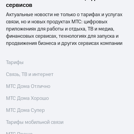
акционерам
сервисов
Документы
ПАО
Актуальные новости не только о тарифах и услугах
"МТС"
связи, но и новых продуктах МТС: цифровых
Собрания
приложениях для работы и отдыха, ТВ и медиа,
акционеров
Личный
финансовых сервисах, технологиях для запуска и
кабинет
продвижения бизнеса и других сервисах компании
акционера
Акционерный
капитал
Тарифы
Контроль
и
Связь, ТВ и интернет
аудит
Рынок
МТС Дома Отлично
акций
Описание
МТС Дома Хорошо
Программа
приобретения
МТС Дома Супер
Порядок
выкупа
Тарифы мобильной связи
акций
Дивиденды