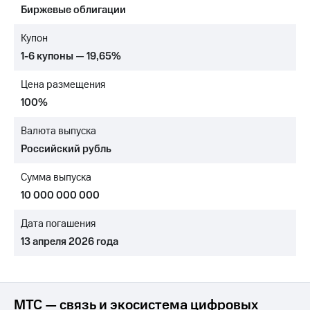
Биржевые облигации
Достижения
Купон
Интервью
1-6 купоны — 19,65%
Финансовая
Цена размещения
отчетность
100%
Контакты
Валюта выпуска
Новости
Российский рубль
в
регионе
Сумма выпуска
м и акционерам
10 000 000 000
Корпоративное
управление
Дата погашения
13 апреля 2026 года
Корпоративный
секретарь
Раскрытие
информации
Информация
МТС — связь и экосистема цифровых