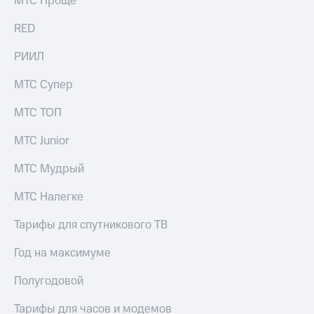
МТС Проще
Рынок
облигаций
RED
Описание
РИИЛ
Еврооблигации-2023
Уведомление
МТС Супер
о
погашении
МТС ТОП
именных
облигаций
МТС Junior
Другое
МТС Мудрый
Регистратор
Реквизиты
Контакты
МТС Налегке
йчивое развитие
и деловая этика
Тарифы для спутникового ТВ
На главную
Год на максимуме
Полугодовой
Тарифы для часов и модемов