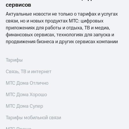
акционерам
сервисов
Документы
ПАО
Актуальные новости не только о тарифах и услугах
"МТС"
связи, но и новых продуктах МТС: цифровых
Собрания
приложениях для работы и отдыха, ТВ и медиа,
акционеров
Личный
финансовых сервисах, технологиях для запуска и
кабинет
продвижения бизнеса и других сервисах компании
акционера
Акционерный
капитал
Тарифы
Контроль
и
Связь, ТВ и интернет
аудит
Рынок
МТС Дома Отлично
акций
Описание
МТС Дома Хорошо
Программа
приобретения
МТС Дома Супер
Порядок
выкупа
Тарифы мобильной связи
акций
Дивиденды