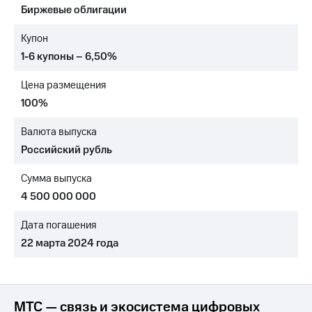
Биржевые облигации
Достижения
Купон
Интервью
1-6 купоны – 6,50%
Финансовая
Цена размещения
отчетность
100%
Контакты
Валюта выпуска
Новости
Российский рубль
в
регионе
Сумма выпуска
м и акционерам
4 500 000 000
Корпоративное
управление
Дата погашения
22 марта 2024 года
Корпоративный
секретарь
Раскрытие
информации
Информация
МТС — связь и экосистема цифровых