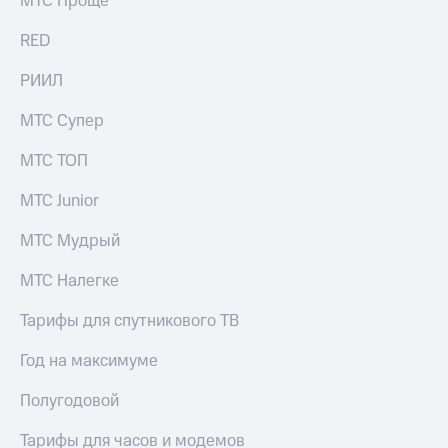
МТС Проще
Рынок
облигаций
RED
Описание
РИИЛ
Еврооблигации-2023
Уведомление
МТС Супер
о
погашении
МТС ТОП
именных
облигаций
МТС Junior
Другое
МТС Мудрый
Регистратор
Реквизиты
Контакты
МТС Налегке
йчивое развитие
и деловая этика
Тарифы для спутникового ТВ
На главную
Год на максимуме
Полугодовой
Тарифы для часов и модемов